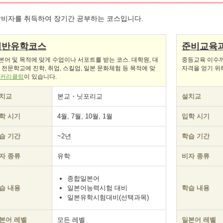
비자를 취득하여 장기간 공부하는 코스입니다.
일반유학코스
준비교육
본어 및 목적에 맞게 수업이나 서포트를 받는 코스. 대학원, 대
중등교육 이수까
, 전문학교에 진학, 취업, 스킬업, 일본 문화체험 등 목적에 맞
자격을 얻기 위
커리큘럼
이 있습니다.
치교
본교・닛포리교
설치교
학 시기
4월, 7월, 10월, 1월
입학 시기
습 기간
~2년
학습 기간
자 종류
유학
비자 종류
종합일본어
습 내용
일본어능력시험 대비
학습 내용
일본유학시험대비(선택과목)
본어 레벨
모든 레벨
일본어 레벨