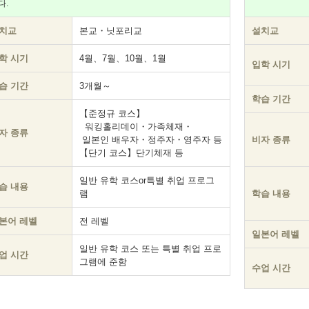
다.
치교
본교・닛포리교
설치교
학 시기
4월、7월、10월、1월
입학 시기
습 기간
3개월～
학습 기간
【준정규 코스】
워킹홀리데이・가족체재・
자 종류
일본인 배우자・정주자・영주자 등
비자 종류
【단기 코스】단기체재 등
일반 유학 코스or특별 취업 프로그
습 내용
램
학습 내용
본어 레벨
전 레벨
일본어 레벨
일반 유학 코스 또는 특별 취업 프로
업 시간
그램에 준함
수업 시간