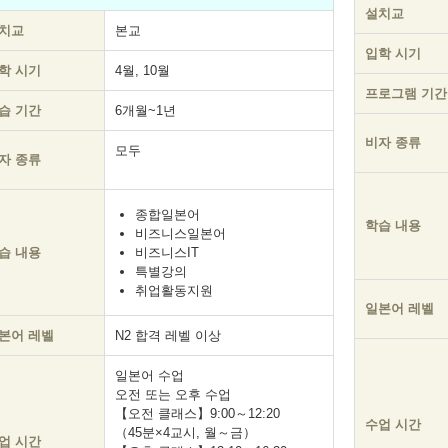
설치교
치교
본교
입학 시기
학 시기
4월, 10월
프로그램 기간
습 기간
6개월~1년
비자 종류
모두
자 종류
종합일본어
학습 내용
비즈니스일본어
습 내용
비즈니스IT
특별강의
취업활동지원
일본어 레벨
본어 레벨
N2 합격 레벨 이상
일본어 수업
오전 또는 오후 수업
【오전 클래스】9:00～12:20
수업 시간
（45분×4교시, 월～금）
업 시간