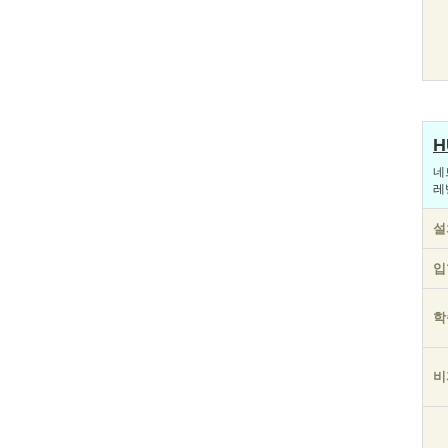
H
네
레
설
입
학
비