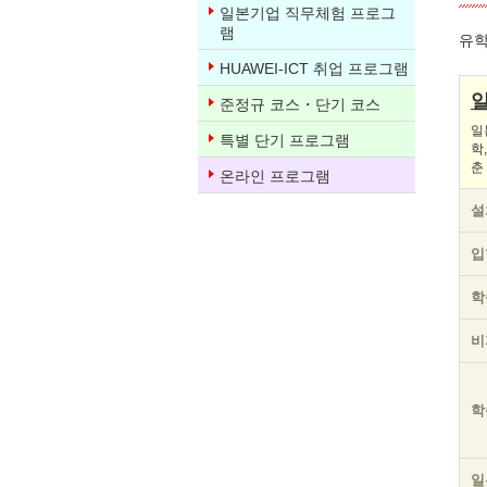
일본기업 직무체험 프로그
램
유학
HUAWEI-ICT 취업 프로그램
준정규 코스・단기 코스
일
특별 단기 프로그램
학
춘
온라인 프로그램
설
입
학
비
학
일